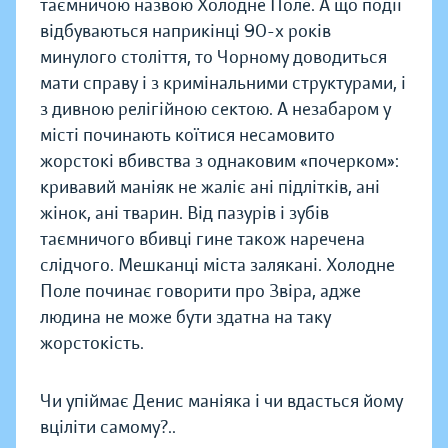
таємничою назвою Холодне Поле. А що події
відбуваються наприкінці 90-х років
минулого століття, то Чорному доводиться
мати справу і з кримінальними структурами, і
з дивною релігійною сектою. А незабаром у
місті починають коїтися несамовито
жорстокі вбивства з однаковим «почерком»:
кривавий маніяк не жаліє ані підлітків, ані
жінок, ані тварин. Від пазурів і зубів
таємничого вбивці гине також наречена
слідчого. Мешканці міста залякані. Холодне
Поле починає говорити про Звіра, адже
людина не може бути здатна на таку
жорстокість.
Чи упіймає Денис маніяка і чи вдасться йому
вціліти самому?..