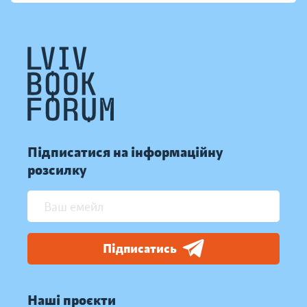
Підписатися на інформаційну
розсилку
Підписатись
Наші проєкти