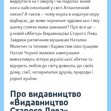
видертися на Говерлу і чи подолає юний
юнга найсолоніший у світі Атлантичний
океан? А також — чому норка в ондатри нору
відбирає, де живе чорничне чудовисько і яку
шапку сплела мама шиншилі? Про все це —
у новій «Абетці» Видавництва Старого Лева.
Завдяки ритмічним віршикам Наталки
Малетич та теплим і барвистим ілюстраціям
Наталі Чорної малюки завиграшки
вивчатимуть літери української абетки та
відчують любов до світу довкола, до своїх
дому, сім’ї, чотирилапих друзів, природи і
рідної країни.
Про видавництво
«Видавництво
Старого Лева»