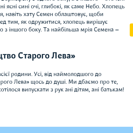
 ясні сині очі, глибокі, як саме Небо. Хлопець
я, навіть хату Семен облаштовує, щоби
ед тим, як одружитися, хлопець вирішує
 з іншого боку. Та найбільша мрія Семена —
тво Старого Лева»
сієї родини. Усі, від наймолодшого до
рого Лева» щось до душі. Ми дбаємо про те,
тілося випускати з рук ані дітям, ані батькам!