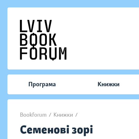
Програма
Книжки
Bookforum
/
Книжки
/
Семенові зорі