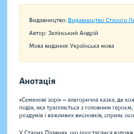
Видавництво:
Видавництво Старого Л
Автор:
Зелінський Андрій
Мова видання:
Українська мова
Анотація
«Семенові зорі» — алегорична казка, де к
подія, яка трапляється з головним героєм
роздумів і важливих висновків, сприяє ос
У Старих Плавнях, що простяглися вздовж 