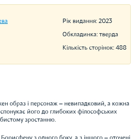
ева
Рік видання:
2023
Обкладинка:
тверда
Кількість сторінок:
488
ожен образ і персонаж — невипадковий, а кожна
, спонукає його до глибоких філософських
обистому зростанню.
Борисфену з одного боку, а з іншого — оточені