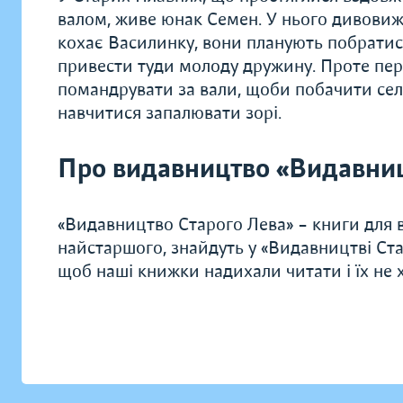
валом, живе юнак Семен. У нього дивовижні
кохає Василинку, вони планують побратис
привести туди молоду дружину. Проте пер
помандрувати за вали, щоби побачити село
навчитися запалювати зорі.
Про видавництво «Видавниц
«Видавництво Старого Лева» – книги для в
найстаршого, знайдуть у «Видавництві Ста
щоб наші книжки надихали читати і їх не хо