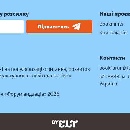
у розсилку
Наші проє
Bookmints
Підписатись
Книгоманія
Контакти
bookforum@b
ні на популяризацію читання, розвиток
ультурного і освітнього рівня
а/с 6644, м. 
Україна
ія «Форум видавців» 2026