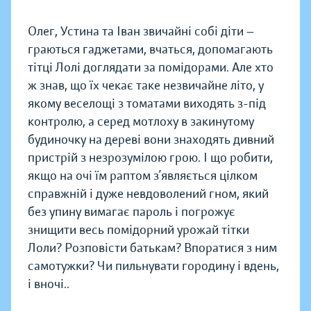
Олег, Устина та Іван звичайні собі діти — ​
граються гаджетами, вчаться, допомагають
тітці Лолі доглядати за помідорами. Але хто
ж знав, що їх чекає таке незвичайне літо, у
якому веселощі з томатами виходять з-під
контролю, а серед мотлоху в закинутому
будиночку на дереві вони знаходять дивний
пристрій з незрозумілою грою. І що робити,
якщо на очі їм раптом з’являється цілком
справжній і дуже невдоволений гном, який
без упину вимагає пароль і погрожує
знищити весь помідорний урожай тітки
Лоли? Розповісти батькам? Впоратися з ним
самотужки? Чи пильнувати городину і вдень,
і вночі..