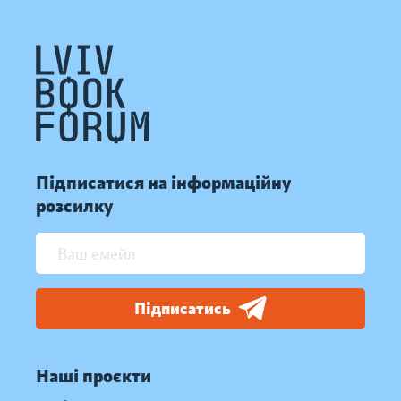
Підписатися на інформаційну
розсилку
Підписатись
Наші проєкти