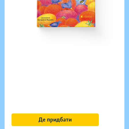
Де придбати