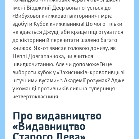
імені Вірджинії Деер вона готується до
«Вибухової книжкової вікторини» і мріє
здобути Кубок книжківників! До чого тільки
не вдається Джуді, аби краще підготуватися
до вікторини й перечитати шалено багато
книжок. Як-от звисає головою донизу, як
Пеппі Довгапанчоха, чи вчиться
швидкочитанню. Але чи допоможе їй це
вибороти кубок у «Захисників-кровопивць зі
штучними вусами» з Академії розумак? Адже
у команді противників сильна суперниця-
четвертокласниця.
Про видавництво
«Видавництво
Старого Лева»