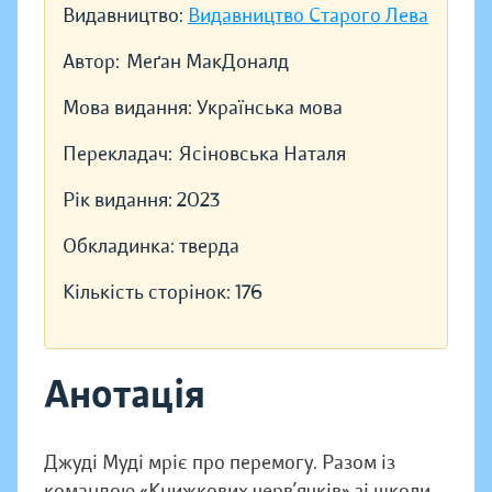
Видавництво:
Видавництво Старого Лева
Автор:
Меґан МакДоналд
Мова видання:
Українська мова
Перекладач:
Ясіновська Наталя
Рік видання:
2023
Обкладинка:
тверда
Кількість сторінок:
176
Анотація
Джуді Муді мріє про перемогу. Разом із
командою «Книжкових черв’ячків» зі школи