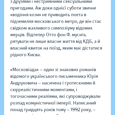
з друзями і нестримними сексуальними
пригодами. Аж доки однієї суботи звичне
«водіння кози» не приводить поета в
підземелля московського метро, де він стає
свідком жахливого симпозіуму відомих
мерців. Відтепер Отто фон Ф. мусить
рятувати не лише власне життя від КДБ, а й
власний квиток на поїзд, яким має дістатися
рідного Києва.
«Московіада» — один зі знакових романів
відомого українського письменника Юрія
Андруховича — насичена і гротескними й
сюрреалістичними моментами, і
тогочасними реаліями, які супроводжували
розпад комуністичної імперії. Написаний
понад тридцять років тому — 1992 року, —