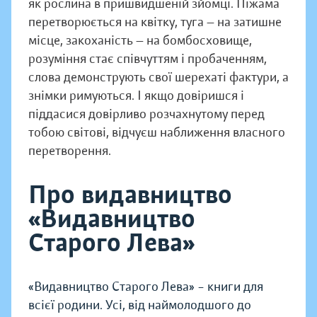
як рослина в пришвидшеній зйомці. Піжама
перетворюється на квітку, туга — на затишне
місце, закоханість — на бомбосховище,
розуміння стає співчуттям і пробаченням,
слова демонструють свої шерехаті фактури, а
знімки римуються. І якщо довіришся і
піддасися довірливо розчахнутому перед
тобою світові, відчуєш наближення власного
перетворення.
Про видавництво
«Видавництво
Старого Лева»
«Видавництво Старого Лева» – книги для
всієї родини. Усі, від наймолодшого до