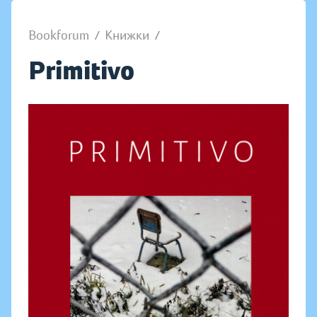
Bookforum
/
Книжки
/
Primitivo