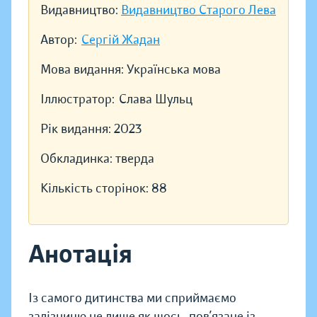
Видавництво:
Видавництво Старого Лева
Автор:
Сергій Жадан
Мова видання:
Українська мова
Іллюстратор:
Слава Шульц
Рік видання:
2023
Обкладинка:
тверда
Кількість сторінок:
88
Анотація
Із самого дитинства ми сприймаємо
залізницю не лише як щось, пов’язане із