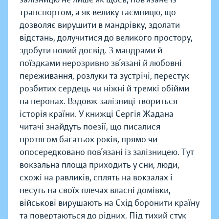
транспортом, а як велику таємницю, що
дозволяє вирушити в мандрівку, здолати
відстань, долучитися до великого простору,
здобути новий досвід. З мандрами й
поїздками нерозривно зв’язані й любовні
переживання, розлуки та зустрічі, перестук
розбитих сердець чи ніжні й тремкі обійми
на перонах. Вздовж залізниці твориться
історія країни. У книжці Сергія Жадана
читачі знайдуть поезії, що писалися
протягом багатьох років, прямо чи
опосередковано пов’язані із залізницею. Тут
вокзальна площа приходить у сни, люди,
схожі на равликів, сплять на вокзалах і
несуть на своїх плечах власні домівки,
військові вирушають на Схід боронити країну
та повертаються до рідних. Під тихий стук