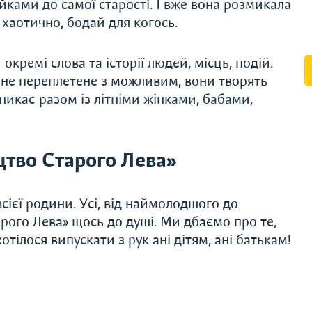
ійками до самої старості. І вже вона розмикала
, хаотично, бодай для когось.
окремі слова та історії людей, місць, подій.
ьне переплетене з можливим, вони творять
икає разом із літніми жінками, бабами,
тво Старого Лева»
сієї родини. Усі, від наймолодшого до
рого Лева» щось до душі. Ми дбаємо про те,
тілося випускати з рук ані дітям, ані батькам!