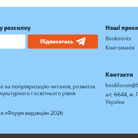
у розсилку
Наші проє
Bookmints
Підписатись
Книгоманія
Контакти
bookforum@b
ні на популяризацію читання, розвиток
ультурного і освітнього рівня
а/с 6644, м. 
Україна
ія «Форум видавців» 2026