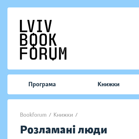
Програма
Книжки
Bookforum
/
Книжки
/
Розламані люди