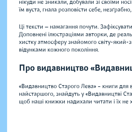
нікуди не зникали, добували зі своїми нос
їм вуста, гнала розповісти себе, незґрабно
Ці тексти — намагання почути. Зафіксувати 
Доповнені ілюстраціями авторки, де реал
хистку атмосферу знайомого світу-який-зн
відунками кожного покоління.
Про видавництво «Видавниц
«Видавництво Старого Лева» – книги для в
найстаршого, знайдуть у «Видавництві Ста
щоб наші книжки надихали читати і їх не хо