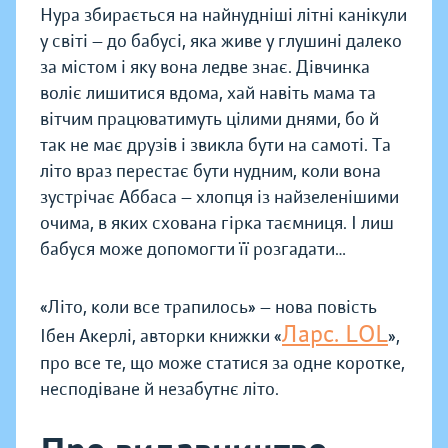
Нура збирається на найнудніші літні канікули
у світі — до бабусі, яка живе у глушині далеко
за містом і яку вона ледве знає. Дівчинка
воліє лишитися вдома, хай навіть мама та
вітчим працюватимуть цілими днями, бо й
так не має друзів і звикла бути на самоті. Та
літо враз перестає бути нудним, коли вона
зустрічає Аббаса — хлопця із найзеленішими
очима, в яких схована гірка таємниця. І лиш
бабуся може допомогти її розгадати…
«Літо, коли все трапилось» — нова повість
Ларс. LOL
Ібен Акерлі, авторки книжки «
»,
про все те, що може статися за одне коротке,
несподіване й незабутнє літо.