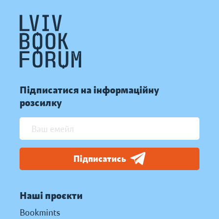
Підписатися на інформаційну
розсилку
Підписатись
Наші проєкти
Bookmints