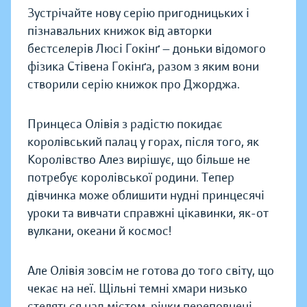
Зустрічайте нову серію пригодницьких і
пізнавальних книжок від авторки
бестселерів Люсі Гокінґ — доньки відомого
фізика Стівена Гокінґа, разом з яким вони
створили серію книжок про Джорджа.
Принцеса Олівія з радістю покидає
королівський палац у горах, після того, як
Королівство Алез вирішує, що більше не
потребує королівської родини. Тепер
дівчинка може облишити нудні принцесячі
уроки та вивчати справжні цікавинки, як-от
вулкани, океани й космос!
Але Олівія зовсім не готова до того світу, що
чекає на неї. Щільні темні хмари низько
стеляться над містом, річки переповнені