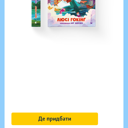
Де придбати