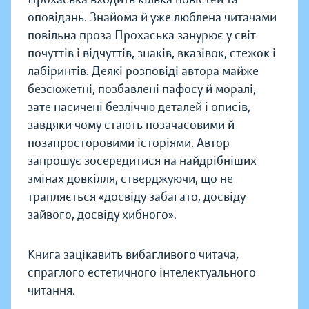
оповідань. Знайома й уже люблена читачами
повільна проза Прохаська занурює у світ
почуттів і відчуттів, знаків, вказівок, стежок і
лабіринтів. Деякі розповіді автора майже
безсюжетні, позбавлені пафосу й моралі,
зате насичені безліччю деталей і описів,
завдяки чому стають позачасовими й
позапросторовими історіями. Автор
запрошує зосереди­тися на найдрібніших
змінах довкілля, стверджуючи, що не
трапляється «досвіду забагато, досвіду
зайвого, досвіду хибного».
Книга зацікавить вибагливого читача,
спраглого естетичного інте­лектуального
читання.