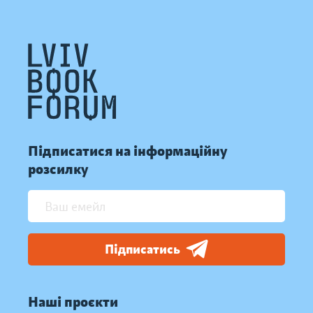
Підписатися на інформаційну
розсилку
Підписатись
Наші проєкти