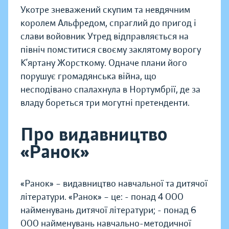
Укотре зневажений скупим та невдячним
королем Альфредом, спраглий до пригод і
слави войовник Утред відправляється на
північ помститися своєму заклятому ворогу
К’яртану Жорсткому. Одначе плани його
порушує громадянська війна, що
несподівано спалахнула в Нортумбрії, де за
владу бореться три могутні претенденти.
Про видавництво
«Ранок»
«Ранок» – видавництво навчальної та дитячої
літератури. «Ранок» – це: - понад 4 000
найменувань дитячої літератури; - понад 6
000 найменувань навчально-методичної