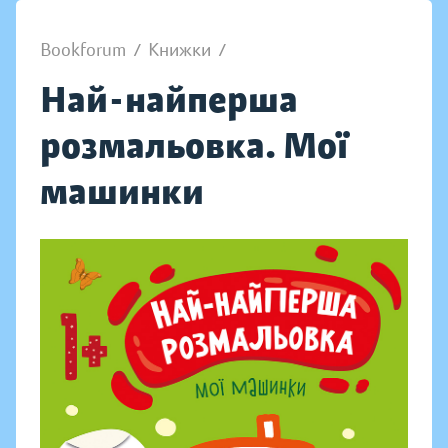
Bookforum
/
Книжки
/
Най-найперша
розмальовка. Мої
машинки