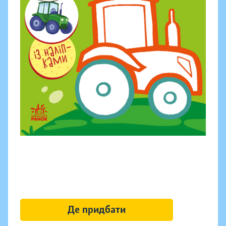
Де придбати