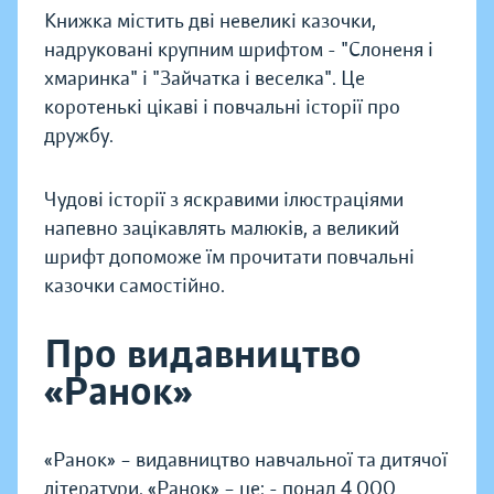
Книжка містить дві невеликі казочки,
надруковані крупним шрифтом - "Слоненя і
хмаринка" і "Зайчатка і веселка". Це
коротенькі цікаві і повчальні історії про
дружбу.
Чудові історії з яскравими ілюстраціями
напевно зацікавлять малюків, а великий
шрифт допоможе їм прочитати повчальні
казочки самостійно.
Про видавництво
«Ранок»
«Ранок» – видавництво навчальної та дитячої
літератури. «Ранок» – це: - понад 4 000