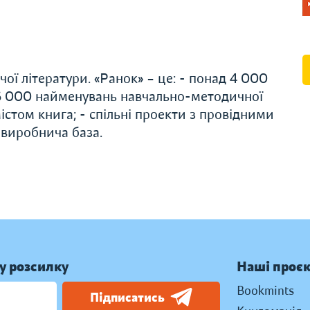
ої літератури. «Ранок» – це: - понад 4 000
 6 000 найменувань навчально-методичної
істом книга; - спільні проекти з провідними
 виробнича база.
у розсилку
Наші проє
Bookmints
Підписатись