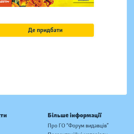
Де придбати
кти
Більше інформації
Про ГО “Форум видавців”