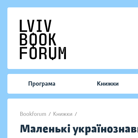
Програма
Книжки
Bookforum
/
Книжки
/
Маленькі українознав