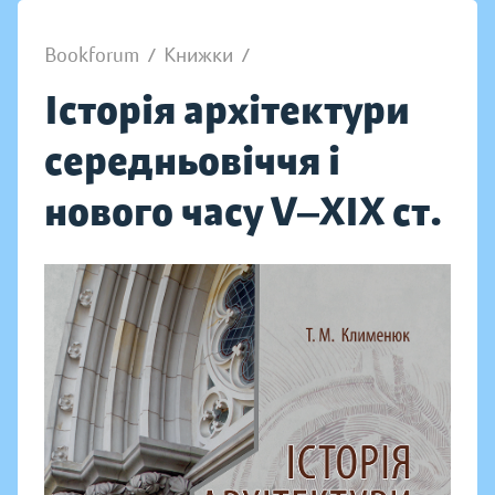
Bookforum
/
Книжки
/
Історія архітектури
середньовіччя і
нового часу V‒XIX ст.