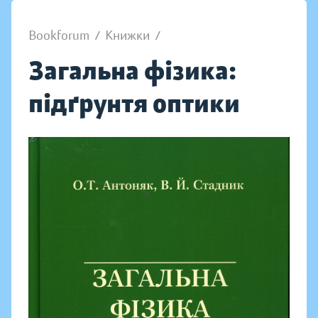
Bookforum
/
Книжки
/
Загальна фізика:
підґрунтя оптики