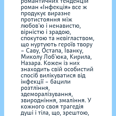
романтичних тенденцій
роман «Інфекція» все ж
продукує виразне
протистояння між
любовʼю і ненавистю,
вірністю і зрадою,
спокутою та невіглаством,
що нуртують героїв твору
– Саву, Остапа, Іванку,
Миколу Лобʼюка, Кирила,
Назара. Кожен із них
знаходить свій особистий
спосіб вилікуватися від
інфекції – бацили
розтління,
здеморалізування,
звиродніння, змаління. У
кожного своя трагедія
душі і тіла, що, зрештою,