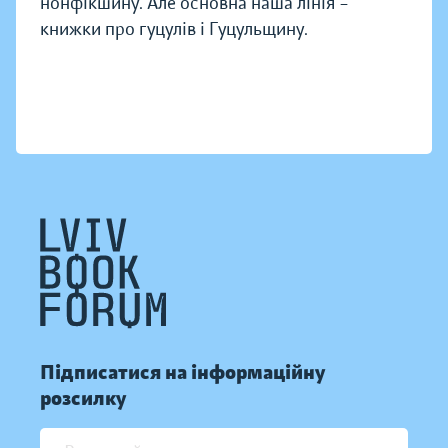
нонфікшину. Але основна наша лінія –
книжки про гуцулів і Гуцульщину.
Підписатися на інформаційну
розсилку