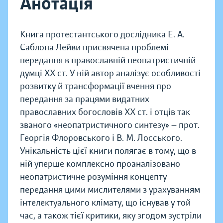
Анотація
Книга протестантського дослідника Е. А.
Саблона Лейви присвячена проблемі
передання в православній неопатристичній
думці ХХ ст. У ній автор аналізує особливості
розвитку й трансформації вчення про
передання за працями видатних
православних богословів ХХ ст. і отців так
званого «неопатристичного синтезу» — прот.
Георгія Флоровського і В. М. Лосського.
Унікальність цієї книги полягає в тому, що в
ній уперше комплексно проаналізовано
неопатристичне розуміння концепту
передання цими мислителями з урахуванням
інтелектуального клімату, що існував у той
час, а також тієї критики, яку згодом зустріли