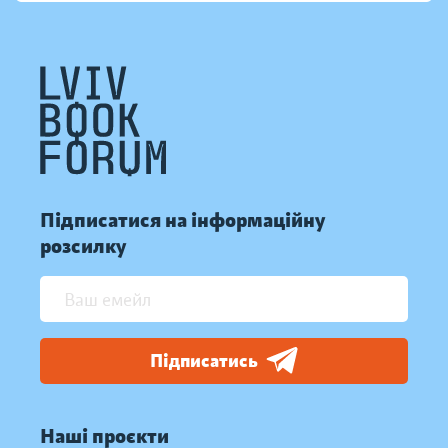
Підписатися на інформаційну
розсилку
Підписатись
Наші проєкти