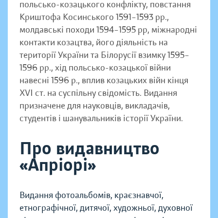
польсько-козацького конфлікту, повстання
Криштофа Косинського 1591–1593 рр.,
молдавські походи 1594–1595 рр, міжнародні
контакти козацтва, його діяльність на
території України та Білорусії взимку 1595–
1596 рр., хід польсько-козацької війни
навесні 1596 р., вплив козацьких війн кінця
XVI ст. на суспільну свідомість. Видання
призначене для науковців, викладачів,
студентів і шанувальників історії України.
Про видавництво
«Апріорі»
Видання фотоальбомів, краєзнавчої,
етнографічної, дитячої, художньої, духовної