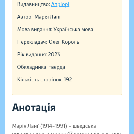
Видавництво:
Апріорі
Автор:
Марія Ланґ
Мова видання:
Українська мова
Перекладач:
Олег Король
Рік видання:
2023
Обкладинка:
тверда
Кількість сторінок:
192
Анотація
Марія Ланґ (1914–1991) – шведська
письменниця, авторка 47 детективів, частину