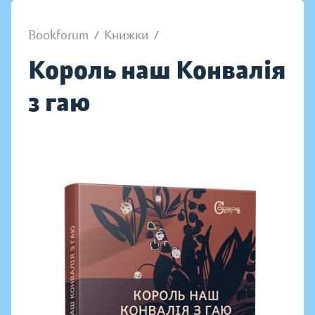
Bookforum
/
Книжки
/
Король наш Конвалія
з гаю