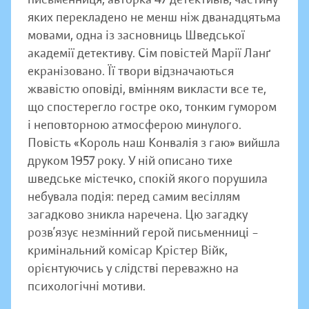
яких перекладено не менш ніж дванадцятьма
мовами, одна із засновниць Шведської
академії детективу. Сім повістей Марії Ланґ
екранізовано. Її твори відзначаються
жвавістю оповіді, вмінням викласти все те,
що спостерегло гостре око, тонким гумором
і неповторною атмосферою минулого.
Повість «Король наш Конвалія з гаю» вийшла
друком 1957 року. У ній описано тихе
шведське містечко, спокій якого порушила
небувала подія: перед самим весіллям
загадково зникла наречена. Цю загадку
розв’язує незмінний герой письменниці –
кримінальний комісар Крістер Війк,
орієнтуючись у слідстві переважно на
психологічні мотиви.