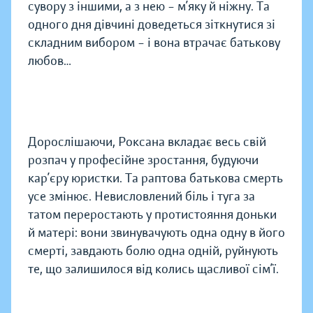
сувору з іншими, а з нею – м’яку й ніжну. Та
одного дня дівчині доведеться зіткнутися зі
складним вибором – і вона втрачає батькову
любов…
Дорослішаючи, Роксана вкладає весь свій
розпач у професійне зростання, будуючи
кар’єру юристки. Та раптова батькова смерть
усе змінює. Невисловлений біль і туга за
татом переростають у протистояння доньки
й матері: вони звинувачують одна одну в його
смерті, завдають болю одна одній, руйнують
те, що залишилося від колись щасливої сім’ї.