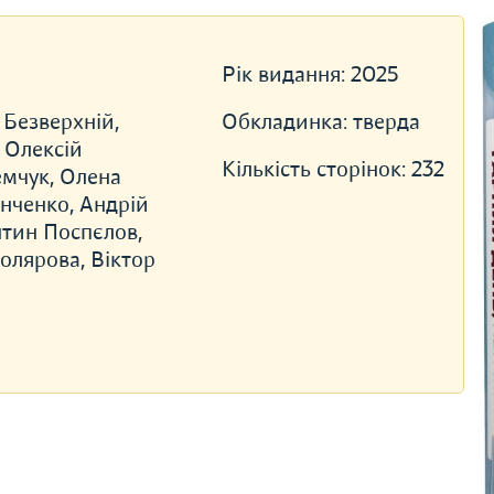
Рік видання:
2025
Безверхній,
Обкладинка:
тверда
 Олексій
Кількість сторінок:
232
емчук, Олена
нченко, Андрій
нтин Поспєлов,
олярова, Віктор