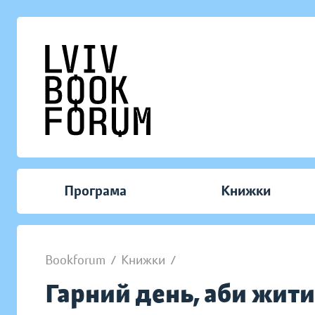
Програма
Книжки
Bookforum
/
Книжки
/
Гарний день, аби жити