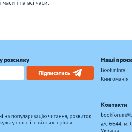
часи і на всі часи.
у розсилку
Наші проє
Bookmints
Підписатись
Книгоманія
Контакти
bookforum@b
ні на популяризацію читання, розвиток
ультурного і освітнього рівня
а/с 6644, м. 
Україна