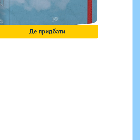
Де придбати