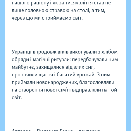
нашого раціону і як за тисячоліття став не
лише головною стравою на столі, а тим,
через що ми сприймаємо світ.
Українці впродовж віків виконували з хлібом
обряди і магічні ритуали: передбачували ним
майбутнє, захищалися від злих сил,
пророчили щастя і багатий врожай. З ним
приймали новонароджених, благословляли
на створення нової сім’ї і відправляли на той
світ.