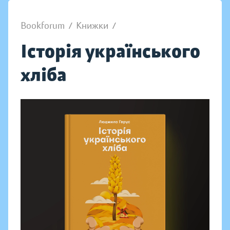
Bookforum
/
Книжки
/
Історія українського
хліба