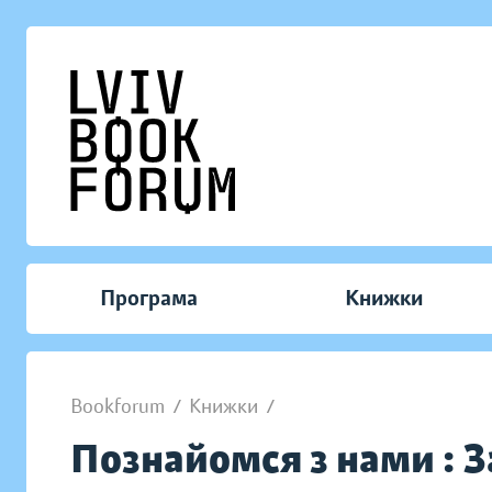
Програма
Книжки
Bookforum
/
Книжки
/
Познайомся з нами : З