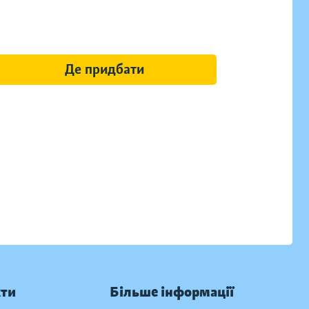
Де придбати
кти
Більше інформації