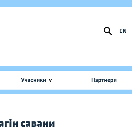
EN
Учасники
Партнери
агін савани