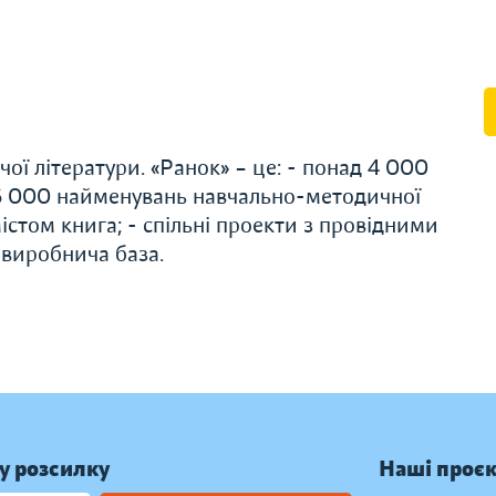
ої літератури. «Ранок» – це: - понад 4 000
 6 000 найменувань навчально-методичної
істом книга; - спільні проекти з провідними
 виробнича база.
у розсилку
Наші проє