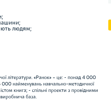
и;
 машини;
ають людям;
ої літератури. «Ранок» – це: - понад 4 000
 6 000 найменувань навчально-методичної
істом книга; - спільні проекти з провідними
 виробнича база.