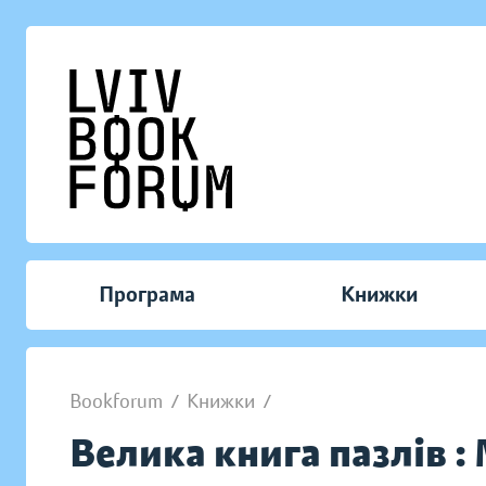
Програма
Книжки
Bookforum
/
Книжки
/
Велика книга пазлів 