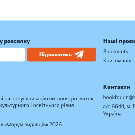
у розсилку
Наші проє
Bookmints
Підписатись
Книгоманія
Контакти
bookforum@b
ні на популяризацію читання, розвиток
ультурного і освітнього рівня
а/с 6644, м. 
Україна
ія «Форум видавців» 2026