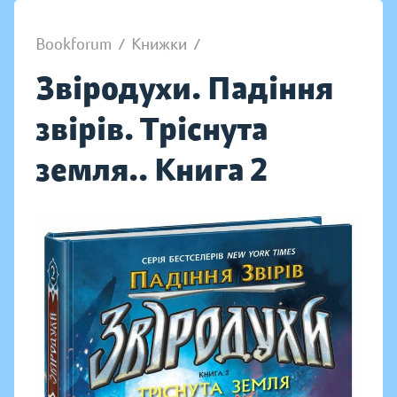
Bookforum
/
Книжки
/
Звіродухи. Падіння
звірів. Тріснута
земля.. Книга 2