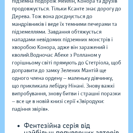
підземна подорож Мейлін, Конора та друзів
продовжується. Тільки Ксанте знає дорогу до
Дерева. Тож вона доєднується до
мандрівників і веде їх темними печерами та
підземеллями. Завдання обтяжується
нападами невідомих підземних монстрів і
хворобою Конора, адже він заражений і
кволий.Водночас Абеке з Ролланом у
горішньому світі прямують до Стетріола, щоб
доправити до замку Зелених Мантій ще
одного члена ордену — маленьку дівчинку,
що прикликала лебідку Нінані. Знову важкі
випробування, знову битви і страшні поразки
— все це в новій книзі серії «Звіродухи:
падіння звірів».
Фентезійна серія від
найбільш популярних авторів