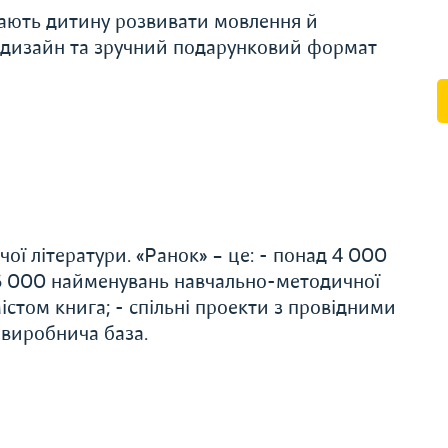
укають дитину розвивати мовлення й
ий дизайн та зручний подарунковий формат
ої літератури. «Ранок» – це: - понад 4 000
 6 000 найменувань навчально-методичної
істом книга; - спільні проекти з провідними
 виробнича база.