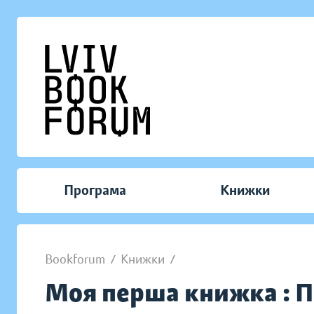
Програма
Книжки
Bookforum
/
Книжки
/
Моя перша книжка : П