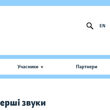
EN
Учасники
Партнери
ерші звуки