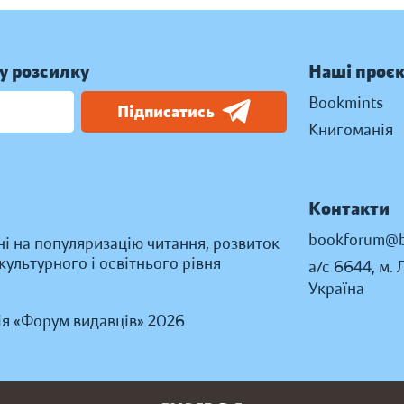
у розсилку
Наші проє
Bookmints
Підписатись
Книгоманія
Контакти
bookforum@b
ні на популяризацію читання, розвиток
ультурного і освітнього рівня
а/с 6644, м. 
Україна
ія «Форум видавців» 2026