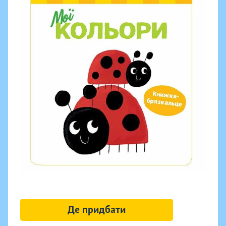
Де придбати