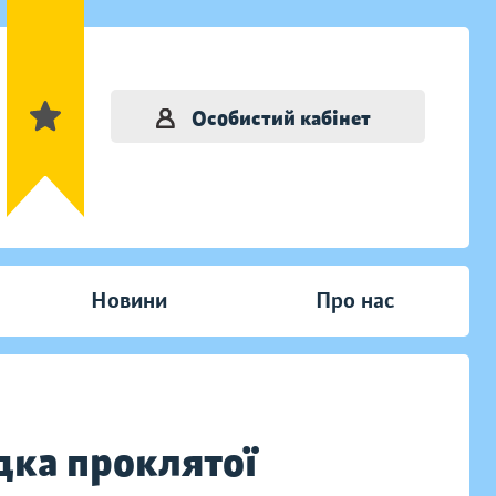
Особистий кабінет
Новини
Про нас
дка проклятої