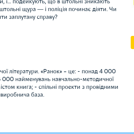
ти, і… подейкують, що в штольні зникають
штольні щура ― і поліція починає діяти. Чи
ити заплутану справу?
ої літератури. «Ранок» – це: - понад 4 000
 6 000 найменувань навчально-методичної
істом книга; - спільні проекти з провідними
 виробнича база.