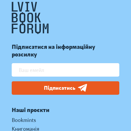
Підписатися на інформаційну
розсилку
Підписатись
Наші проєкти
Bookmints
Книгоманія