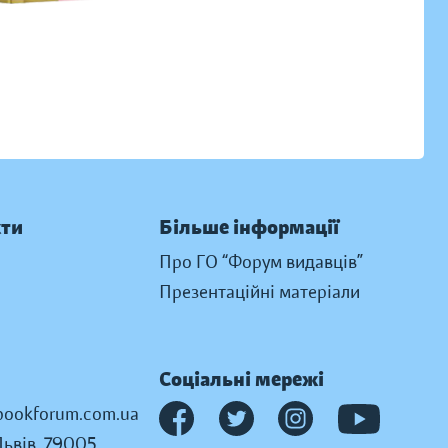
кти
Більше інформації
Про ГО “Форум видавців”
Презентаційні матеріали
Соціальні мережі
ookforum.com.ua
Львів, 79005,