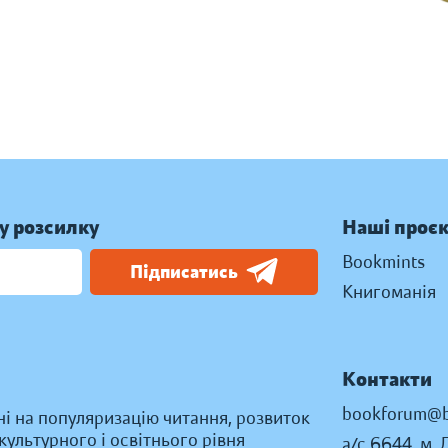
у розсилку
Наші проє
Bookmints
Підписатись
Книгоманія
Контакти
bookforum@b
ні на популяризацію читання, розвиток
ультурного і освітнього рівня
а/с 6644, м. 