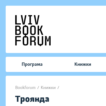
Програма
Книжки
Bookforum
/
Книжки
/
Троянда