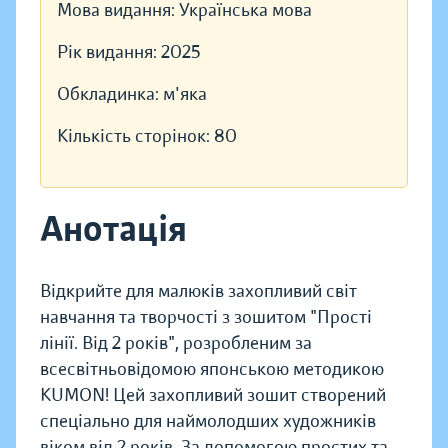
Мова видання:
Українська мова
Рік видання:
2025
Обкладинка:
м'яка
Кількість сторінок:
80
Анотація
Відкрийте для малюків захопливий світ
навчання та творчості з зошитом "Прості
лінії. Від 2 років", розробленим за
всесвітньовідомою японською методикою
KUMON! Цей захопливий зошит створений
спеціально для наймолодших художників
віком від 2 років. За допомогою простих та