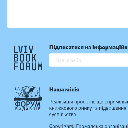
Підписатися на інформаційн
Наша місія
Реалізація проєктів, що спрямова
книжкового ринку та підвищення к
суспільства
Copyright© Громадська організац