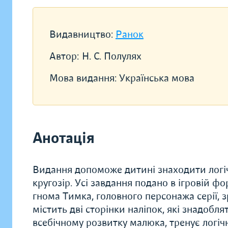
Видавництво:
Ранок
Автор:
Н. С. Полулях
Мова видання:
Українська мова
Анотація
Видання допоможе дитині знаходити логічн
кругозір. Усі завдання подано в ігровій ф
гнома Тимка, головного персонажа серії, 
містить дві сторінки наліпок, які знадобл
всебічному розвитку малюка, тренує логіч