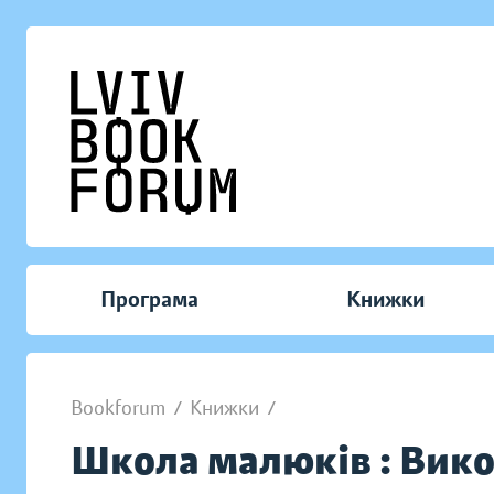
Програма
Книжки
Bookforum
/
Книжки
/
Школа малюків : Вико