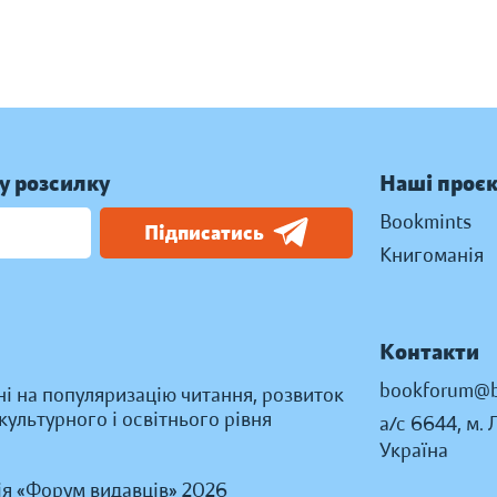
у розсилку
Наші проє
Bookmints
Підписатись
Книгоманія
Контакти
bookforum@b
ні на популяризацію читання, розвиток
ультурного і освітнього рівня
а/с 6644, м. 
Україна
ія «Форум видавців» 2026