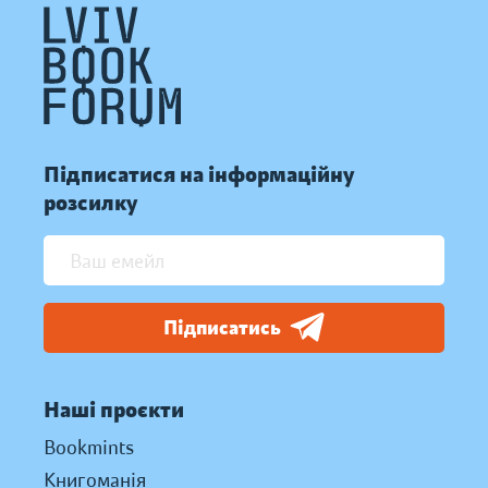
Підписатися на інформаційну
розсилку
Підписатись
Наші проєкти
Bookmints
Книгоманія