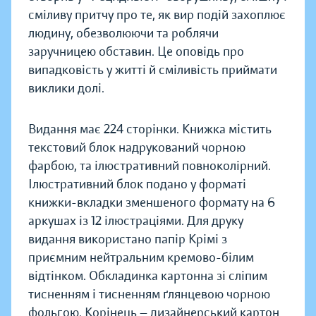
сміливу притчу про те, як вир подій захоплює
людину, обезволюючи та роблячи
заручницею обставин. Це оповідь про
випадковість у житті й сміливість приймати
виклики долі.
Видання має 224 сторінки. Книжка містить
текстовий блок надрукований чорною
фарбою, та ілюстративний повноколірний.
Ілюстративний блок подано у форматі
книжки-вкладки зменшеного формату на 6
аркушах із 12 ілюстраціями. Для друку
видання використано папір Крімі з
приємним нейтральним кремово-білим
відтінком. Обкладинка картонна зі сліпим
тисненням і тисненням ґлянцевою чорною
фольгою. Корінець — дизайнерський картон