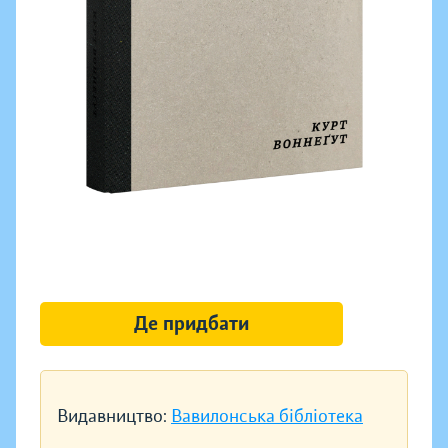
Де придбати
Видавництво:
Вавилонська бібліотека