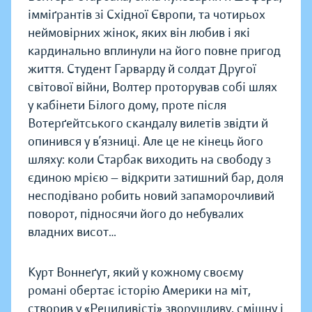
імміґрантів зі Східної Європи, та чотирьох
неймовірних жінок, яких він любив і які
кардинально вплинули на його повне пригод
життя. Студент Гарварду й солдат Другої
світової війни, Волтер проторував собі шлях
у кабінети Білого дому, проте після
Вотерґейтського скандалу вилетів звідти й
опинився у в’язниці. Але це не кінець його
шляху: коли Старбак виходить на свободу з
єдиною мрією — відкрити затишний бар, доля
несподівано робить новий запаморочливий
поворот, підносячи його до небувалих
владних висот…
Курт Воннеґут, який у кожному своєму
романі обертає історію Америки на міт,
створив у «Рецидивісті» зворушливу, смішну і