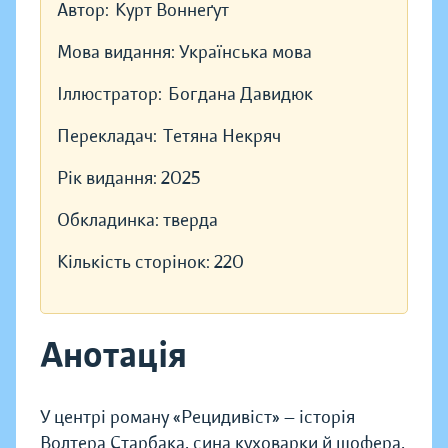
Автор:
Курт Воннеґут
Мова видання:
Українська мова
Іллюстратор:
Богдана Давидюк
Перекладач:
Тетяна Некряч
Рік видання:
2025
Обкладинка:
тверда
Кількість сторінок:
220
Анотація
У центрі роману «Рецидивіст» — історія
Волтера Старбака, сина куховарки й шофера,