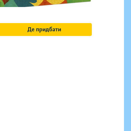
Де придбати