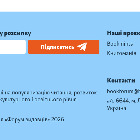
у розсилку
Наші проє
Bookmints
Підписатись
Книгоманія
Контакти
bookforum@b
ні на популяризацію читання, розвиток
ультурного і освітнього рівня
а/с 6644, м. 
Україна
ія «Форум видавців» 2026