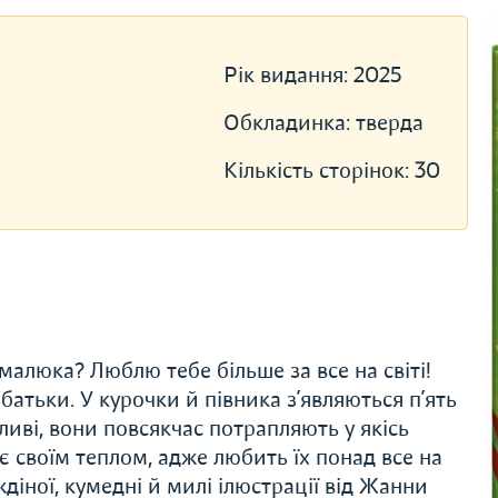
Рік видання:
2025
Обкладинка:
тверда
Кількість сторінок:
30
алюка? Люблю тебе більше за все на світі!
атьки. У курочки й півника з’являються п’ять
ливі, вони повсякчас потрапляють у якісь
ає своїм теплом, адже любить їх понад все на
ждіної, кумедні й милі ілюстрації від Жанни