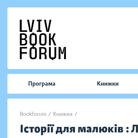
Програма
Книжки
Bookforum
/
Книжки
/
Історії для малюків : 