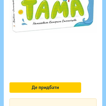
Де придбати