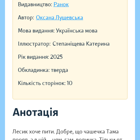
Видавництво:
Ранок
Автор:
Оксана Лущевська
Мова видання:
Українська мова
Іллюстратор:
Степаніщева Катерина
Рік видання:
2025
Обкладинка:
тверда
Кількість сторінок:
10
Анотація
Лесик хоче пити. Добре, що чашечка Тама
поряд, а в ній — ням-гам-водичка. Тільки от