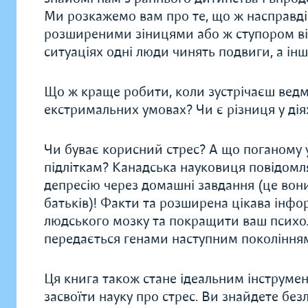
Ми розкажемо вам про те, що ж насправді 
розширеними зіницями або ж ступором від
ситуаціях одні люди чинять подвиги, а ін
Що ж краще робити, коли зустрічаєш ведмед
екстримальних умовах? Чи є різниця у діях 
Чи буває корисний стрес? А що поганому у
підліткам? Канадська науковиця повідомля
депресію через домашні завдання (це вони 
батьків)! Факти та розширена цікава інф
людського мозку та покращити ваш психол
передається генами наступним покоління
Ця книга також стане ідеальним інструмент
засвоїти науку про стрес. Ви знайдете безл