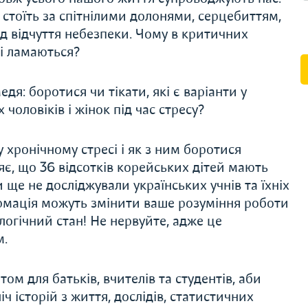
стоїть за спітнілими долонями, серцебиттям,
 відчуття небезпеки. Чому в критичних
ші ламаються?
я: боротися чи тікати, які є варіанти у
чоловіків і жінок під час стресу?
 хронічному стресі і як з ним боротися
є, що 36 відсотків корейських дітей мають
ще не досліджували українських учнів та їхніх
ормація можуть змінити ваше розуміння роботи
огічний стан! Не нервуйте, адже це
м.
ом для батьків, вчителів та студентів, аби
іч історій з життя, дослідів, статистичних