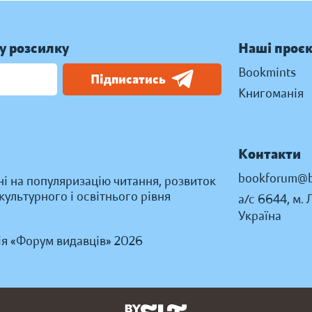
у розсилку
Наші проє
Bookmints
Підписатись
Книгоманія
Контакти
bookforum@b
ні на популяризацію читання, розвиток
ультурного і освітнього рівня
а/с 6644, м. 
Україна
ія «Форум видавців» 2026