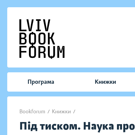
Програма
Книжки
Bookforum
/
Книжки
/
Під тиском. Наука про