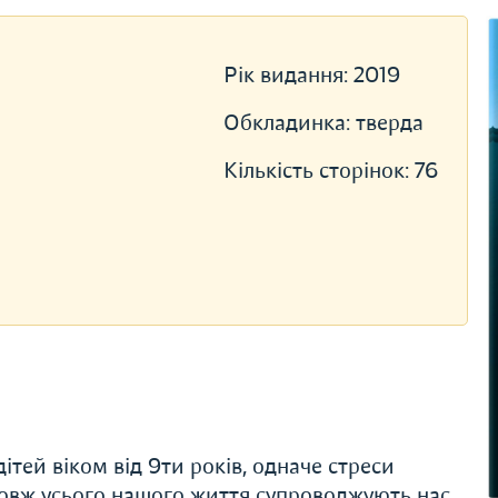
Рік видання:
2019
Обкладинка:
тверда
Кількість сторінок:
76
дітей віком від 9ти років, одначе стреси
довж усього нашого життя супроводжують нас.