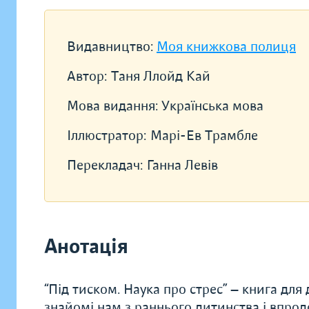
Видавництво:
Моя книжкова полиця
Автор:
Таня Ллойд Кай
Мова видання:
Українська мова
Іллюстратор:
Марі-Ев Трамбле
Перекладач:
Ганна Левів
Анотація
“Під тиском. Наука про стрес” — книга для 
знайомі нам з раннього дитинства і впро