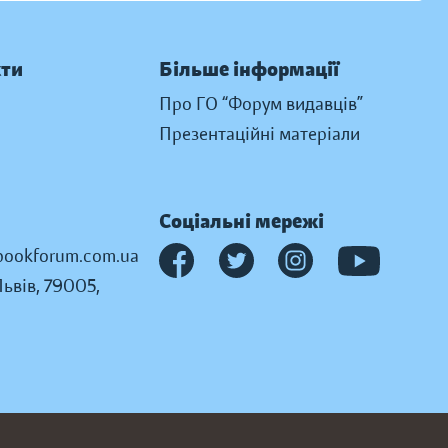
кти
Більше інформації
Про ГО “Форум видавців”
Презентаційні матеріали
Соціальні мережі
ookforum.com.ua
Львів, 79005,