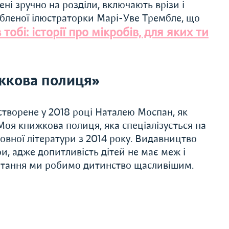
лені зручно на розділи, включають врізи і
юбленої ілюстраторки Марі-Уве Трембле, що
 тобі: історії про мікробів, для яких ти
жкова полиця»
творене у 2018 році Наталею Моспан, як
оя книжкова полиця, яка спеціалізується на
овної літератури з 2014 року. Видавництво
и, адже допитливість дітей не має меж і
питання ми робимо дитинство щасливішим.