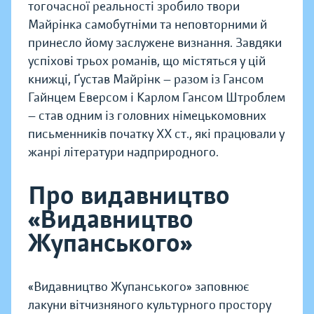
тогочасної реальності зробило твори
Майрінка самобутніми та неповторними й
принесло йому заслужене визнання. Завдяки
успіхові трьох романів, що містяться у цій
книжці, Ґустав Майрінк — разом із Гансом
Гайнцем Еверсом і Карлом Гансом Штроблем
— став одним із головних німецькомовних
письменників початку XX cт., які працювали у
жанрі літератури надприродного.
Про видавництво
«Видавництво
Жупанського»
«Видавництво Жупанського» заповнює
лакуни вітчизняного культурного простору