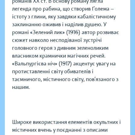
романів XX cт. В основу роману лягла
легенда про рабина, що створив Ґолема —
істоту з глини, яку завдяки кабалістичному
заклинанню оживив і наділив душею. У
романі «Зелений лик» (1916) автор розвиває
сюжет навколо несподіваної зустрічі
головного героя з дивним зеленоликим
власником крамнички магічних речей.
«Вальпургієва ніч» (1917) акцентує увагу на
протиставленні світу обивателів і
таємничого, містичного світу, пов’язаного з
нашим.
Широке використання елементів окультних і
містичних вчень у поєднанні з описами