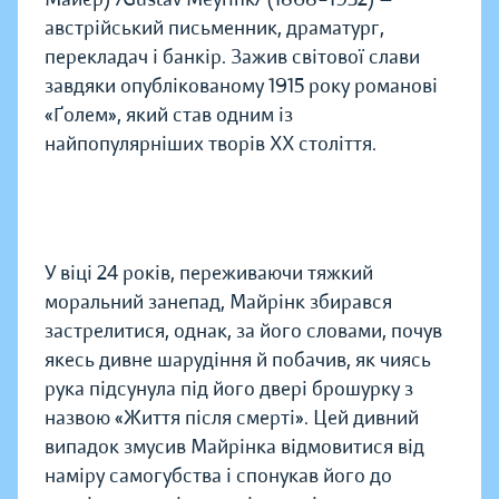
австрійський письменник, драматург,
перекладач і банкір. Зажив світової слави
завдяки опублікованому 1915 року романові
«Ґолем», який став одним із
найпопулярніших творів XX cтоліття.
У віці 24 років, переживаючи тяжкий
моральний занепад, Майрінк збирався
застрелитися, однак, за його словами, почув
якесь дивне шарудіння й побачив, як чиясь
рука підсунула під його двері брошурку з
назвою «Життя після смерті». Цей дивний
випадок змусив Майрінка відмовитися від
наміру самогубства і спонукав його до