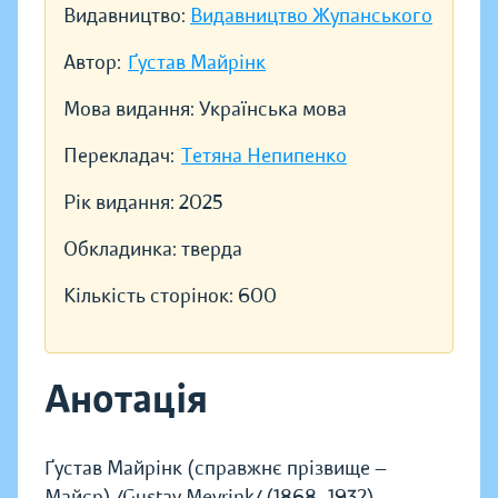
Видавництво:
Видавництво Жупанського
Автор:
Ґустав Майрінк
Мова видання:
Українська мова
Перекладач:
Тетяна Непипенко
Рік видання:
2025
Обкладинка:
тверда
Кількість сторінок:
600
Анотація
Ґустав Майрінк (справжнє прізвище —
Майєр) /Gustav Meyrink/ (1868–1932) —