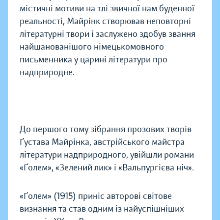
містичні мотиви на тлі звичної нам буденної
реальності, Майрінк створював неповторні
літературні твори і заслужено здобув звання
найшанованішого німецькомовного
письменника у царині літератури про
надприродне.
До першого тому зібрання прозових творів
Ґустава Майрінка, австрійського майстра
літератури надприродного, увійшли романи
«Ґолем», «Зелений лик» і «Вальпургієва ніч».
«Ґолем» (1915) приніс авторові світове
визнання та став одним із найуспішніших