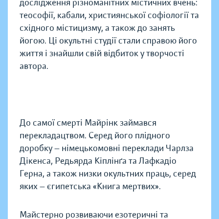
дослідження різноманітних містичних вчень:
теософії, кабали, християнської софіології та
східного містицизму, а також до занять
йогою. Ці окультні студії стали справою його
життя і знайшли свій відбиток у творчості
автора.
До самої смерті Майрінк займався
перекладацтвом. Серед його плідного
доробку — німецькомовні переклади Чарлза
Дікенса, Редьярда Кіплінґа та Лафкадіо
Герна, а також низки окультних праць, серед
яких — єгипетська «Книга мертвих».
Майстерно розвиваючи езотеричні та