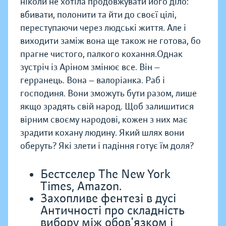
ніколи не хотіла продовжувати його діло:
вбивати, полонити та йти до своєї цілі,
переступаючи через людські життя. Але і
виходити заміж вона ще також не готова, бо
прагне чистого, палкого кохання.Однак
зустріч із Аріном змінює все. Він —
герранець. Вона — валоріанка. Раб і
господиня. Вони зможуть бути разом, лише
якщо зрадять свій народ. Щоб залишитися
вірним своєму народові, кожен з них має
зрадити кохану людину. Який шлях вони
оберуть? Які злети і падіння готує їм доля?
Бестселер The New York
Times, Amazon.
Захопливе фентезі в дусі
Античності про складність
вибору між обов'язком і