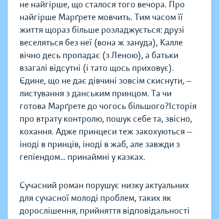
не найгірше, що сталося того вечора. Про
найгірше Марґрете мовчить. Тим часом її
життя щораз більше розладжується: друзі
веселяться без неї (вона ж зануда), Калле
вічно десь пропадає (з Леною), а батьки
взагалі відсутні (і тато щось приховує).
Єдине, що не дає дівчині зовсім скиснути, —
листування з данським принцом. Та чи
готова Марґрете до чогось більшого?Історія
про втрату контролю, пошук себе та, звісно,
кохання. Адже принцеси теж закохуються —
іноді в принців, іноді в жаб, але завжди з
гепіендом… принаймні у казках.
Сучасний роман порушує низку актуальних
для сучасної молоді проблем, таких як
дорослішення, прийняття відповідальності