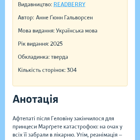
Видавництво:
READBERRY
Автор:
Анне Ґюнн Гальворсен
Мова видання:
Українська мова
Рік видання:
2025
Обкладинка:
тверда
Кількість сторінок:
304
Анотація
Афтепаті після Геловіну закінчилося для
принцеси Марґрете катастрофою: на очах у
всіх її забрали в лікарню. Утім, реанімація —