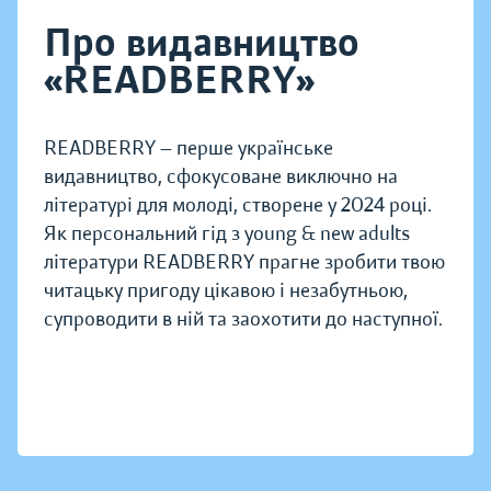
Про видавництво
«READBERRY»
READBERRY — перше українське
видавництво, сфокусоване виключно на
літературі для молоді, створене у 2024 році.
Як персональний гід з young & new adults
літератури READBERRY прагне зробити твою
читацьку пригоду цікавою і незабутньою,
супроводити в ній та заохотити до наступної.