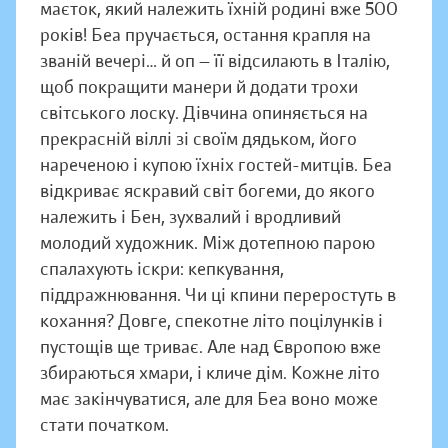
маєток, який належить їхній родині вже 500
років! Беа пручається, остання крапля на
званій вечері… й оп — її відсилають в Італію,
щоб покращити манери й додати трохи
світського лоску. Дівчина опиняється на
прекрасній віллі зі своїм дядьком, його
нареченою і купою їхніх гостей-митців. Беа
відкриває яскравий світ богеми, до якого
належить і Бен, зухвалий і вродливий
молодий художник. Між дотепною парою
спалахують іскри: кепкування,
піддражнювання. Чи ці кпини переростуть в
кохання? Довге, спекотне літо поцілунків і
пустощів ще триває. Але над Європою вже
збираються хмари, і кличе дім. Кожне літо
має закінчуватися, але для Беа воно може
стати початком.