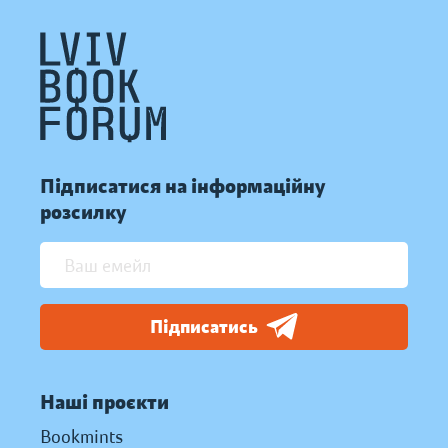
Підписатися на інформаційну
розсилку
Підписатись
Наші проєкти
Bookmints