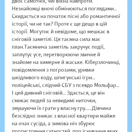
двоє самотніх, чиї вікна навпроти.
Незнайомці вночі обмінюються поглядами…
Скидається на початок пісні або романтичної
історії, чи не так? Проте є ще дещо в цій
історії. Могутнє й невідоме, що мешкає в
сніговій заметілі. Ця таємна сила має
план.Таємнича заметіль закручує події,
заплутує усе, перетворюючи звичне й
знайоме на химерне й жаське. Кіберзлочинці,
повідомлення з погрозами, уривки
шкідливого коду, шпигунські ігри…
поліцейські, слідчий СБУ з псевдо Мольфар…
І цей дивний сніговій… Здається, це він
смикає людей за невидимі ниточки,
змушуючи їх грати у власну гру…...Дівчина
безслідно зникає з власної квартири майже
на очах сусіда, а зимова ніч збурює
протистояння сутностей, про існування яких