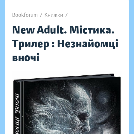
Bookforum
/
Книжки
/
New Adult. Містика.
Трилер : Незнайомці
вночі