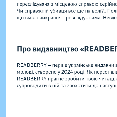
переслідувача з місцевою справою серійно
Чи справжній убивця все ще на волі?.. Полі
що вміє найкраще — розслідує сама. Невже
Про видавництво «READBE
READBERRY — перше українське видавницт
молоді, створене у 2024 році. Як персонал
READBERRY прагне зробити твою читацьку
супроводити в ній та заохотити до наступн