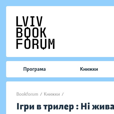
Програма
Книжки
Bookforum
/
Книжки
/
Ігри в трилер : Ні жив