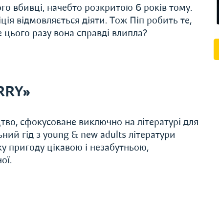
го вбивці, начебто розкритою 6 років тому.
ція відмовляється діяти. Тож Піп робить те,
 цього разу вона справді влипла?
RRY»
во, сфокусоване виключно на літературі для
ьний гід з young & new adults літератури
 пригоду цікавою і незабутньою,
ої.