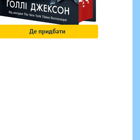
Де придбати