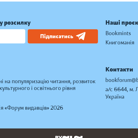
у розсилку
Наші проє
Bookmints
Підписатись
Книгоманія
Контакти
bookforum@b
ні на популяризацію читання, розвиток
ультурного і освітнього рівня
а/с 6644, м. 
Україна
ія «Форум видавців» 2026