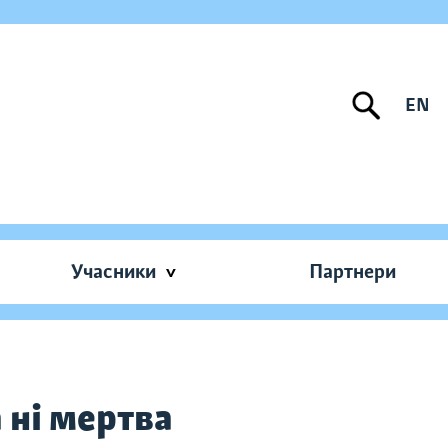
EN
Учасники
Партнери
а ні мертва