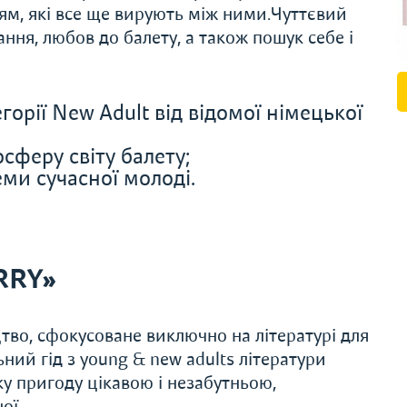
ям, які все ще вирують між ними.Чуттєвий
ння, любов до балету, а також пошук себе і
рії New Adult від відомої німецької
сферу світу балету;
ми сучасної молоді.
RRY»
во, сфокусоване виключно на літературі для
ьний гід з young & new adults літератури
 пригоду цікавою і незабутньою,
ої.