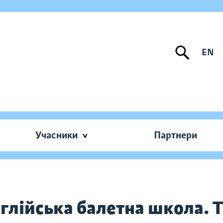
EN
Учасники
Партнери
нглійська балетна школа.