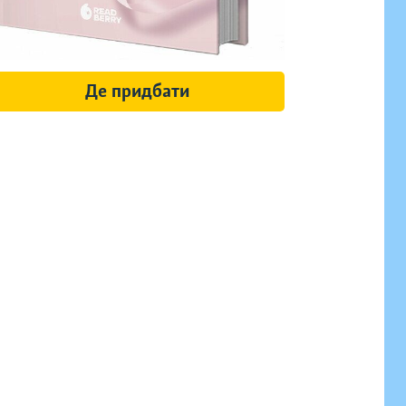
Де придбати