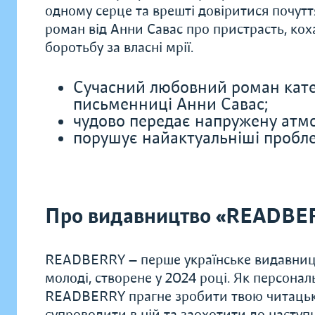
одному серце та врешті довіритися почутт
роман від Анни Савас про пристрасть, коха
боротьбу за власні мрії.
Сучасний любовний роман катего
письменниці Анни Савас;
чудово передає напружену атмо
порушує найактуальніші пробле
Про видавництво «READBE
READBERRY — перше українське видавницт
молоді, створене у 2024 році. Як персонал
READBERRY прагне зробити твою читацьку
супроводити в ній та заохотити до наступн