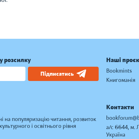
у розсилку
Наші проє
Bookmints
Підписатись
Книгоманія
Контакти
bookforum@b
ні на популяризацію читання, розвиток
ультурного і освітнього рівня
а/с 6644, м. 
Україна