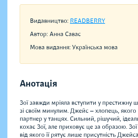
Видавництво:
READBERRY
Автор:
Анна Савас
Мова видання:
Українська мова
Анотація
Зої завжди мріяла вступити у престижну шк
зі своїм минулим. Джейс — хлопець, якого 
партнер у танцях. Сильний, рішучий, ідеал
кохає Зої, але приховує це за образою. Зо
від якого її рятує лише присутність Джейс