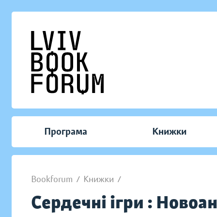
Програма
Книжки
Bookforum
/
Книжки
/
Сердечні ігри : Новоа