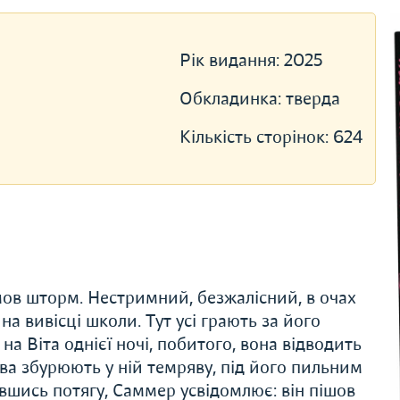
Рік видання:
2025
Обкладинка:
тверда
Кількість сторінок:
624
мов шторм. Нестримний, безжалісний, в очах
на вивісці школи. Тут усі грають за його
а Віта однієї ночі, побитого, вона відводить
ова збурюють у ній темряву, під його пильним
авшись потягу, Саммер усвідомлює: він пішов