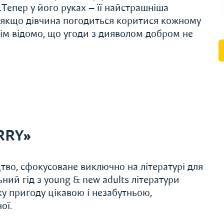
.Тепер у його руках — її найстрашніша
, якщо дівчина погодиться коритися кожному
сім відомо, що угоди з дияволом добром не
RRY»
во, сфокусоване виключно на літературі для
ьний гід з young & new adults літератури
 пригоду цікавою і незабутньою,
ої.