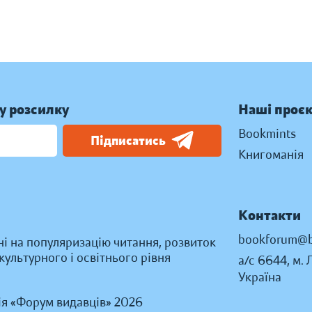
у розсилку
Наші проє
Bookmints
Підписатись
Книгоманія
Контакти
bookforum@b
ні на популяризацію читання, розвиток
ультурного і освітнього рівня
а/с 6644, м. 
Україна
ія «Форум видавців» 2026