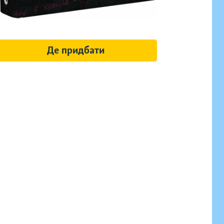
Де придбати