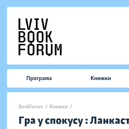
Програма
Книжки
Bookforum
/
Книжки
/
Гра у спокусу : Ланкаст