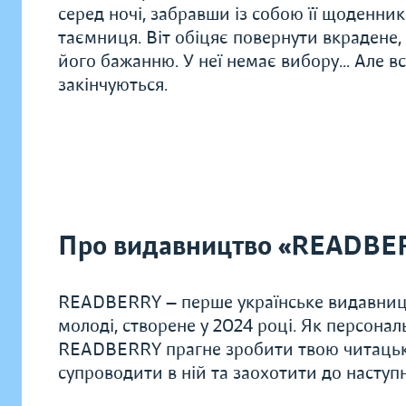
серед ночі, забравши із собою її щоденник
таємниця. Віт обіцяє повернути вкрадене
його бажанню. У неї немає вибору… Але в
закінчуються.
Про видавництво «READBE
READBERRY — перше українське видавницт
молоді, створене у 2024 році. Як персонал
READBERRY прагне зробити твою читацьку
супроводити в ній та заохотити до наступн