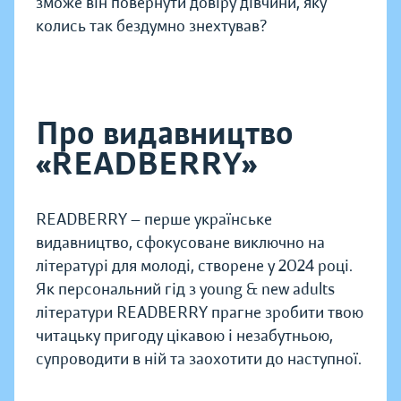
зможе він повернути довіру дівчини, яку
колись так бездумно знехтував?
Про видавництво
«READBERRY»
READBERRY — перше українське
видавництво, сфокусоване виключно на
літературі для молоді, створене у 2024 році.
Як персональний гід з young & new adults
літератури READBERRY прагне зробити твою
читацьку пригоду цікавою і незабутньою,
супроводити в ній та заохотити до наступної.