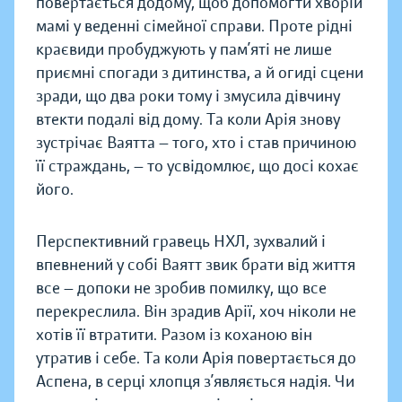
повертається додому, щоб допомогти хворій
мамі у веденні сімейної справи. Проте рідні
краєвиди пробуджують у пам’яті не лише
приємні спогади з дитинства, а й огиді сцени
зради, що два роки тому і змусила дівчину
втекти подалі від дому. Та коли Арія знову
зустрічає Ваятта — того, хто і став причиною
її страждань, — то усвідомлює, що досі кохає
його.
Перспективний гравець НХЛ, зухвалий і
впевнений у собі Ваятт звик брати від життя
все — допоки не зробив помилку, що все
перекреслила. Він зрадив Арії, хоч ніколи не
хотів її втратити. Разом із коханою він
утратив і себе. Та коли Арія повертається до
Аспена, в серці хлопця з’являється надія. Чи