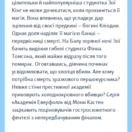
цілительки й найпопулярніша студентка Зої
Кінґ не може дочекатися, коли прокинеться її
магія. Вона впевнена, що успадкує дар
зцілення від своєї предкині — богині Кліодни.
Однак доля наділяє її магією банші —
передвісниці смерті. На Балу зоряної ночі Зої
бачить видіння гибелі студента Фінна
Томсона, який майже відразу після того
помирає. Оговтавшись, дівчина починає
усвідомлювати, що хлопця вбили. Але кому
потрібна смерть зразкового першокурсника?
Невже стіни престижної академії
приховують холоднокровного вбивцю? Серія
«Академія Еверфолл» від Мони Кастен
зацікавить поціновувачів гостросюжетного
фентезі з непередбачуваним фіналом.