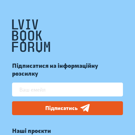
Підписатися на інформаційну
розсилку
Підписатись
Наші проєкти