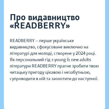
Про видавництво
«READBERRY»
READBERRY — перше українське
видавництво, сфокусоване виключно на
літературі для молоді, створене у 2024 році.
Як персональний гід з young & new adults
літератури READBERRY прагне зробити твою
читацьку пригоду цікавою і незабутньою,
супроводити в ній та заохотити до наступної.