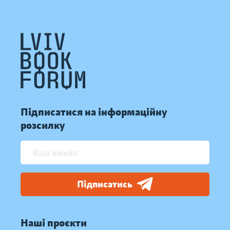
Підписатися на інформаційну
розсилку
Підписатись
Наші проєкти