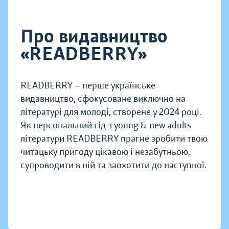
Про видавництво
«READBERRY»
READBERRY — перше українське
видавництво, сфокусоване виключно на
літературі для молоді, створене у 2024 році.
Як персональний гід з young & new adults
літератури READBERRY прагне зробити твою
читацьку пригоду цікавою і незабутньою,
супроводити в ній та заохотити до наступної.