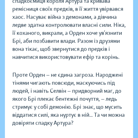
спадкоємиця короля Артура та кривава
ремісниця своїх предків, в її життя увірвався
хаос. Насуває війна з демонами, а дівчина
ледве здатна контролювати власні сили. Ніка,
її коханого, викрали, а Орден хоче ув’язнити
Брі, аби позбавити влади. Разом із друзями
вона тікає, щоб звернутися до предків і
навчитися використовувати ефір та корінь.
Проте Орден — не єдина загроза. Народжені
тінями чигають повсюди, маскуючись під
людей, і навіть Селвін — придворний маг, до
якого Брі плекає бентежні почуття, — ледь
стримує у собі демонію. Брі знає, що мусить
віддатися силі, яка нуртує в ній… Та чи можна
довіряти спадку Артура?